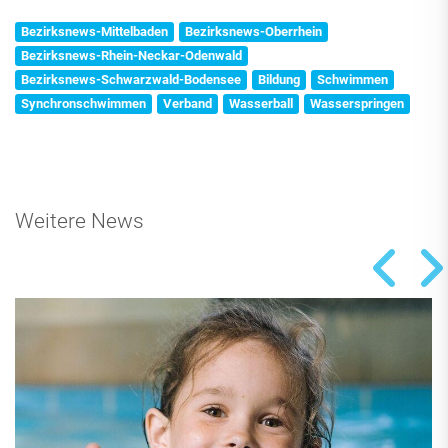
Bezirksnews-Mittelbaden
Bezirksnews-Oberrhein
Bezirksnews-Rhein-Neckar-Odenwald
Bezirksnews-Schwarzwald-Bodensee
Bildung
Schwimmen
Synchronschwimmen
Verband
Wasserball
Wasserspringen
Weitere News