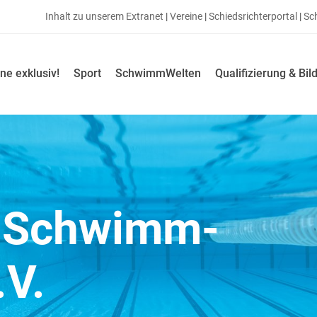
Inhalt zu unserem Extranet
|
Vereine
|
Schiedsrichterportal
|
Sc
ne exklusiv!
Sport
SchwimmWelten
Qualifizierung & Bil
r Schwimm-
.V.