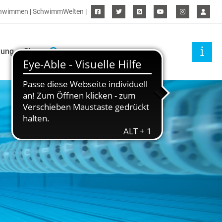
hwimmen
|
SchwimmWelten
|
dung
Shop