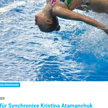
onschwimmen
023
 für Synchronixe Kristina Atamanchuk