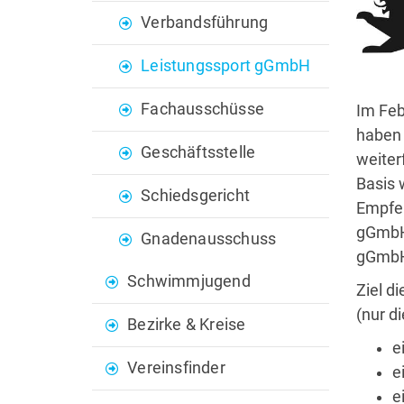
Verbandsführung
Leistungssport gGmbH
Fachausschüsse
Im Feb
haben 
Geschäftsstelle
weiter
Basis 
Schiedsgericht
Empfeh
gGmbH"
Gnadenausschuss
gGmbH 
Schwimmjugend
Ziel d
(nur d
Bezirke & Kreise
e
Vereinsfinder
e
e