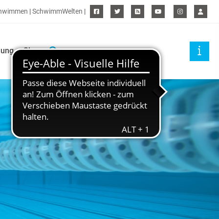
hwimmen
|
SchwimmWelten
|
dung
Shop