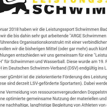
ruar 2018 haben wir die Leistungssport Schwimmen B
wir die bis dahin sehr gut arbeitende "ARGE Schwimmen
führendes Organisationskonstrukt mit einer verbindliche
wollen wir die bisherigen Mittel (oder gar mehr) auch kün
lungen entschieden wir uns gemeinsam für eine "Lei
 für Schwimmen und Wasserball. Diese wurde am 19. Fe
im Deutschen Schwimm-Verband (DSV) endgültig ins L
ieser gGmbH ist die zielorientierte Förderung des Leis
iese sind derzeit LSV-geförderte Sportarten). Dabei werd
ine Vermeidung von ressourcenvergeudenden Doppelstr
ine optimierte gemeinsame Nutzung der materiellen und
ine nachhaltige, langfristige Begleitung von Athleten vo