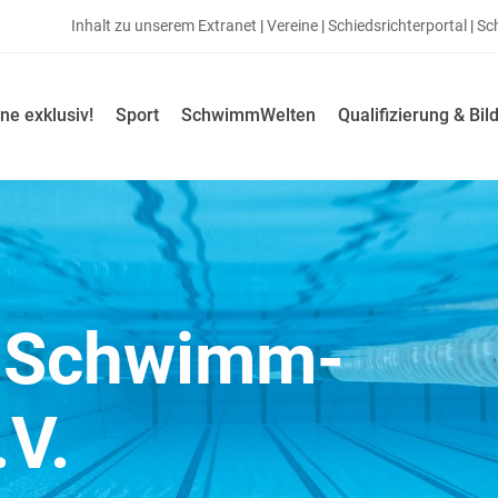
Inhalt zu unserem Extranet
|
Vereine
|
Schiedsrichterportal
|
Sc
ne exklusiv!
Sport
SchwimmWelten
Qualifizierung & Bil
r Schwimm-
.V.