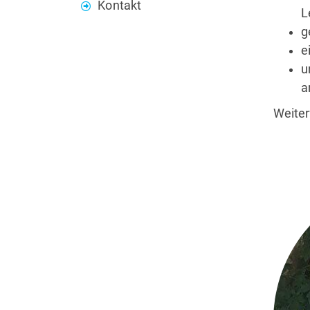
Kontakt
L
g
e
u
a
Weiter