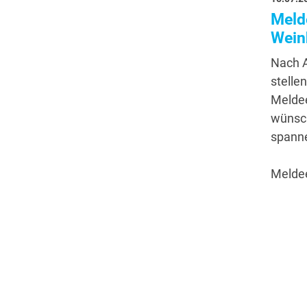
Meld
Wein
Nach A
stelle
Meldee
wünsch
spann
Melde