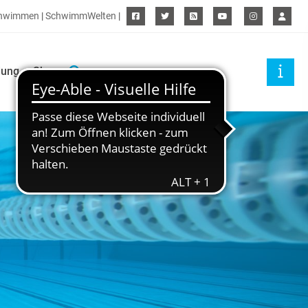
hwimmen
|
SchwimmWelten
|
dung
Shop