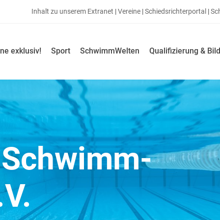
Inhalt zu unserem Extranet
|
Vereine
|
Schiedsrichterportal
|
Sc
ne exklusiv!
Sport
SchwimmWelten
Qualifizierung & Bil
r Schwimm-
.V.