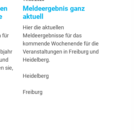
gen
Meldeergebnis ganz
DMS Er
e
aktuell
Dezemb
Hier die aktuellen
Anbei erha
 für
Meldeergebnisse für das
endgültige
kommende Wochenende für die
Endergeb
bjahr
Veranstaltungen in Freiburg und
Dezember 
 und
Heidelberg.
Einteilung
n sie,
Ergebniss
Heidelberg
Freiburg