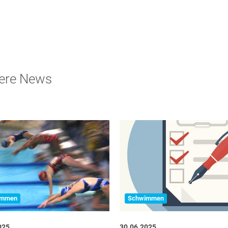
ere News
Schwimmen
immen
30.06.2025
025